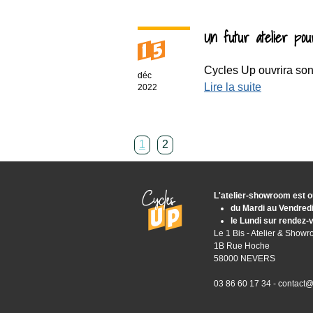
Un futur atelier po
15
Cycles Up ouvrira son 
déc
Lire la suite
2022
1
2
L'atelier-showroom est o
du Mardi au Vendred
le Lundi sur rendez-
Le 1 Bis - Atelier & Show
1B Rue Hoche
58000 NEVERS
03 86 60 17 34 -
contact@