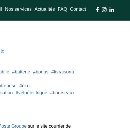
l
Nos services
Actualités
FAQ
Contact



ité
obile
#batterie
#bonus
#livraisonàvélo
#vélo
#évenement
treprise
#éco-
isation
#véloélectrique
#bourseauxvélos
#electrification
Poste Groupe
sur le site courrier de