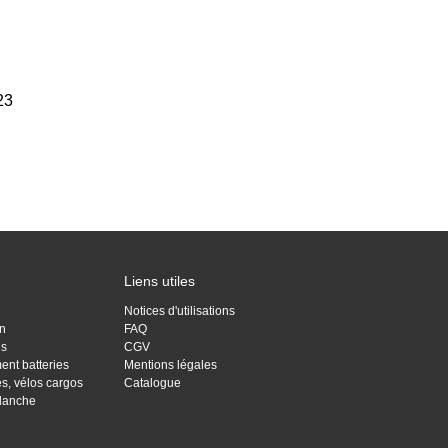
23
Liens utiles
Notices d'utilisations
on
FAQ
is
CGV
ent batteries
Mentions légales
res, vélos cargos
Catalogue
Blanche