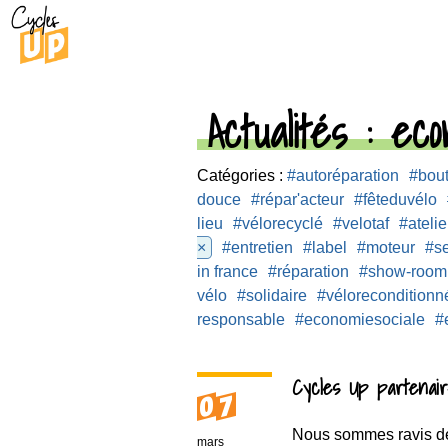
Actualités
: econ
Catégories :
#autoréparation
#bou
douce
#répar'acteur
#fêteduvélo
lieu
#vélorecyclé
#velotaf
#atelie
×
#entretien
#label
#moteur
#s
in france
#réparation
#show-room
vélo
#solidaire
#véloreconditionn
responsable
#economiesociale
#
Cycles Up partenai
07
Nous sommes ravis de
mars