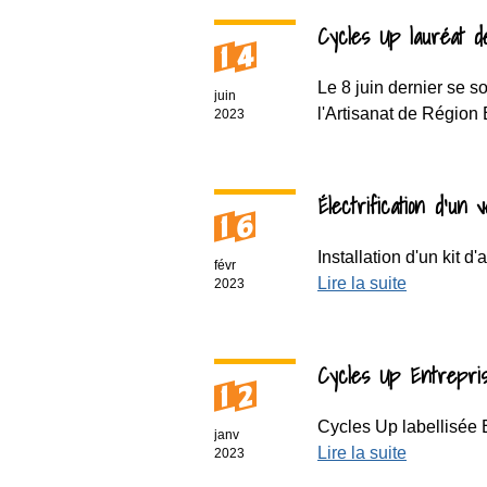
Cycles Up lauréat d
14
Le 8 juin dernier se s
juin
l'Artisanat de Région
2023
Électrification d'un 
16
Installation d'un kit d
févr
Lire la suite
2023
Cycles Up Entreprise 
12
Cycles Up labellisé
janv
Lire la suite
2023