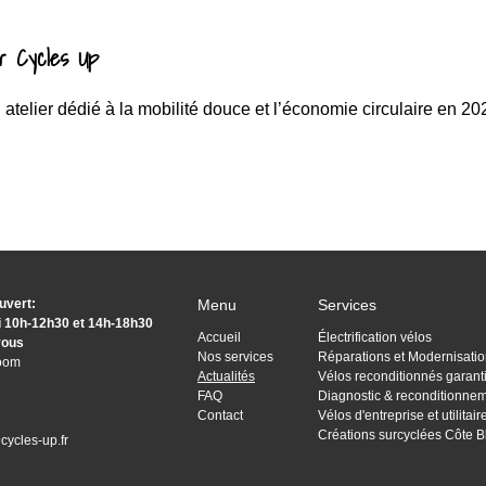
ur Cycles Up
atelier dédié à la mobilité douce et l’économie circulaire en 20
uvert:
Menu
Services
i 10h-12h30 et 14h-18h30
Accueil
Électrification vélos
vous
Nos services
Réparations et Modernisati
room
Actualités
Vélos reconditionnés garant
FAQ
Diagnostic & reconditionnem
Contact
Vélos d'entreprise et utilitai
Créations surcyclées Côte 
cycles-up.fr