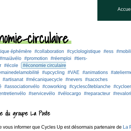
Accuei
omie-circulaire
tique éphémère
#collaboration
#cyclologistique
#ess
#mobil
#maiàvélo
#promotion
#réemploi
#tiers-
r
#école
#économie circulaire
emainedelamobilité
#upcycling
#VAE
#animations
#atelierm
#artisanat
#mécaniquecycle
#nevers
#sacoches
é
#associationvélo
#coworking
#cyclescôteblanche
#cycloen
entretienvélo
#servicevélo
#vélocargo
#reparacteur
#revalor
re du groupe La Poste
 vous informer que Cycles Up est désormais partenaire de
La 