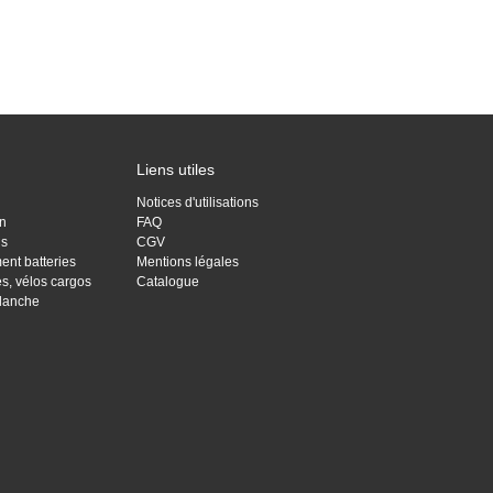
Liens utiles
Notices d'utilisations
on
FAQ
is
CGV
ent batteries
Mentions légales
res, vélos cargos
Catalogue
Blanche