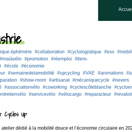
Accuei
strie
tique éphémère
#collaboration
#cyclologistique
#ess
#mobil
#maiàvélo
#promotion
#réemploi
#tiers-
r
#école
#économie
eur
#semainedelamobilité
#upcycling
#VAE
#animations
#a
paration
#show-room
#artisanat
#mécaniquecycle
#nevers
é
#associationvélo
#coworking
#cyclescôteblanche
#cycloen
entretienvélo
#servicevélo
#vélocargo
#reparacteur
#revalor
ur Cycles Up
atelier dédié à la mobilité douce et l’économie circulaire en 20