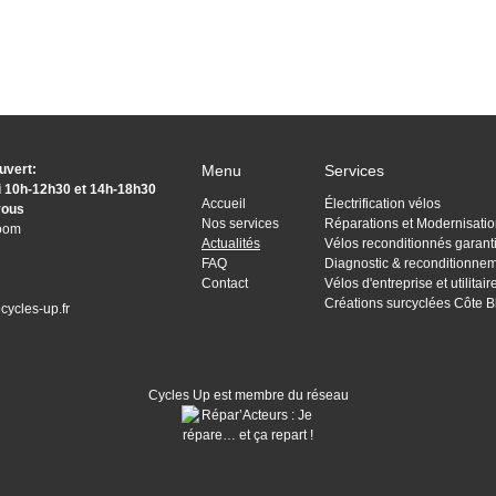
uvert:
Menu
Services
i 10h-12h30 et 14h-18h30
Accueil
Électrification vélos
vous
Nos services
Réparations et Modernisati
room
Actualités
Vélos reconditionnés garant
FAQ
Diagnostic & reconditionnem
Contact
Vélos d'entreprise et utilitai
Créations surcyclées Côte 
cycles-up.fr
Cycles Up est membre du réseau