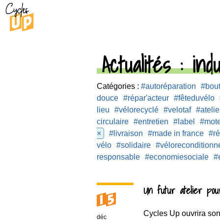
Actualités
: indu
Catégories :
#autoréparation
#bou
douce
#répar'acteur
#fêteduvélo
lieu
#vélorecyclé
#velotaf
#atelie
circulaire
#entretien
#label
#mot
×
#livraison
#made in france
#ré
vélo
#solidaire
#véloreconditionn
responsable
#economiesociale
#
Un futur atelier po
15
Cycles Up ouvrira son 
déc