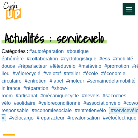
Actualités
: servicevelo
Catégories :
#autoréparation
#boutique
éphémère
#collaboration
#cyclologistique
#ess
#mobilité
douce
#répar'acteur
#fêteduvélo
#maiàvélo
#promotion
#r
lieu
#vélorecyclé
#velotaf
#atelier
#école
#économie
circulaire
#entretien
#label
#moteur
#semainedelamobilité
in france
#réparation
#show-
room
#artisanat
#mécaniquecycle
#nevers
#sacoches
vélo
#solidaire
#véloreconditionné
#associationvélo
#cowo
responsable
#economiesociale
#entretienvélo
#servicevél
×
#vélocargo
#reparacteur
#revalorisation
#véloélectrique