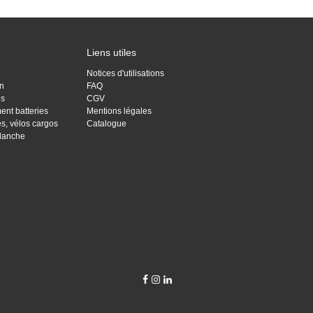
Liens utiles
Notices d'utilisations
on
FAQ
is
CGV
ent batteries
Mentions légales
res, vélos cargos
Catalogue
Blanche


