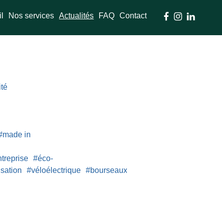
l
Nos services
Actualités
FAQ
Contact



ité
#made in
treprise
#éco-
isation
#véloélectrique
#bourseauxvélos
#electrification