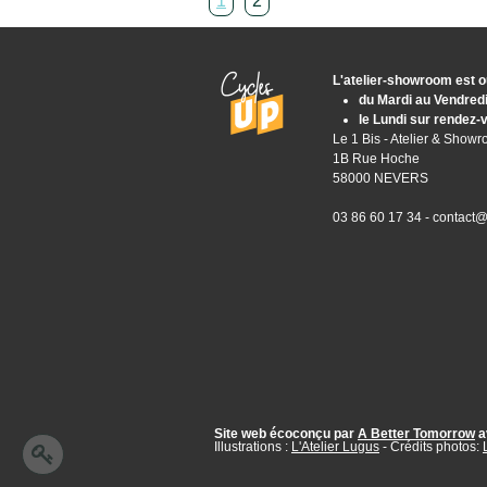
1
2
L'atelier-showroom est o
du Mardi au Vendred
le Lundi sur rendez-
Le 1 Bis - Atelier & Show
1B Rue Hoche
58000 NEVERS
03 86 60 17 34 -
contact@
Site web écoconçu par
A Better Tomorrow
a
Illustrations :
L'Atelier Lugus
- Crédits photos: