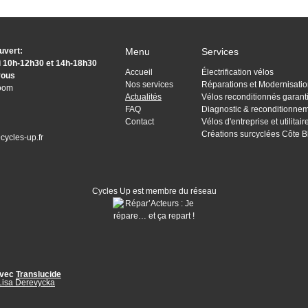
uvert:
Menu
Services
i 10h-12h30 et 14h-18h30
Accueil
Électrification vélos
vous
Nos services
Réparations et Modernisati
room
Actualités
Vélos reconditionnés garant
FAQ
Diagnostic & reconditionnem
Contact
Vélos d'entreprise et utilitai
Créations surcyclées Côte 
cycles-up.fr
Cycles Up est membre du réseau
vec
Translucide
Lisa Derevycka