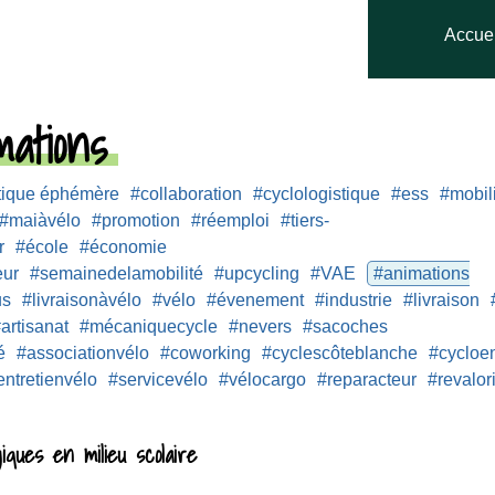
Accuei
ations
tique éphémère
#collaboration
#cyclologistique
#ess
#mobil
#maiàvélo
#promotion
#réemploi
#tiers-
r
#école
#économie
eur
#semainedelamobilité
#upcycling
#VAE
#animations
us
#livraisonàvélo
#vélo
#évenement
#industrie
#livraison
artisanat
#mécaniquecycle
#nevers
#sacoches
é
#associationvélo
#coworking
#cyclescôteblanche
#cycloen
entretienvélo
#servicevélo
#vélocargo
#reparacteur
#revalor
iques en milieu scolaire