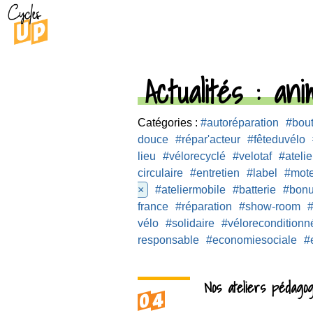
Actualités
: anim
Catégories :
#autoréparation
#bou
douce
#répar'acteur
#fêteduvélo
lieu
#vélorecyclé
#velotaf
#atelie
circulaire
#entretien
#label
#mot
×
#ateliermobile
#batterie
#bon
france
#réparation
#show-room
#
vélo
#solidaire
#véloreconditionn
responsable
#economiesociale
#
Nos ateliers pédagog
04