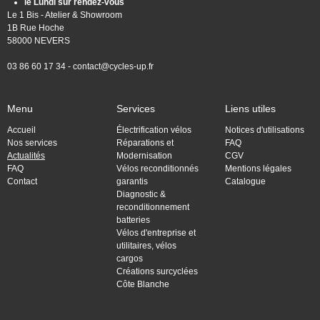
le Lundi sur rendez-vous
Le 1 Bis - Atelier & Showroom
1B Rue Hoche
58000 NEVERS
03 86 60 17 34 -
contact@cycles-up.fr
Menu
Services
Liens utiles
Accueil
Électrification vélos
Notices d'utilisations
Nos services
Réparations et
FAQ
Actualités
Modernisation
CGV
FAQ
Vélos reconditionnés
Mentions légales
Contact
garantis
Catalogue
Diagnostic &
reconditionnement
batteries
Vélos d'entreprise et
utilitaires, vélos
cargos
Créations surcyclées
Côte Blanche