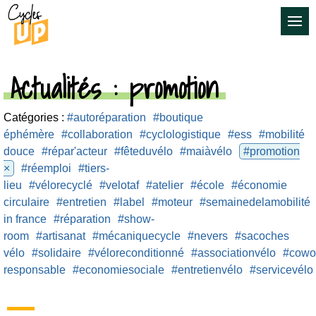
Actualités
: promotion
Catégories :
#autoréparation
#boutique
éphémère
#collaboration
#cyclologistique
#ess
#mobilité
douce
#répar'acteur
#fêteduvélo
#maiàvélo
#promotion
×
#réemploi
#tiers-
lieu
#vélorecyclé
#velotaf
#atelier
#école
#économie
circulaire
#entretien
#label
#moteur
#semainedelamobilité
in france
#réparation
#show-
room
#artisanat
#mécaniquecycle
#nevers
#sacoches
vélo
#solidaire
#véloreconditionné
#associationvélo
#cowo
responsable
#economiesociale
#entretienvélo
#servicevélo