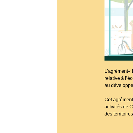
L’agrément« En
relative à l’
au développem
Cet agrément 
activités de 
des territoires