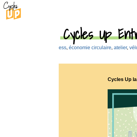
Cycles Up Entre
ess
,
économie circulaire
,
atelier
,
vél
Cycles Up l