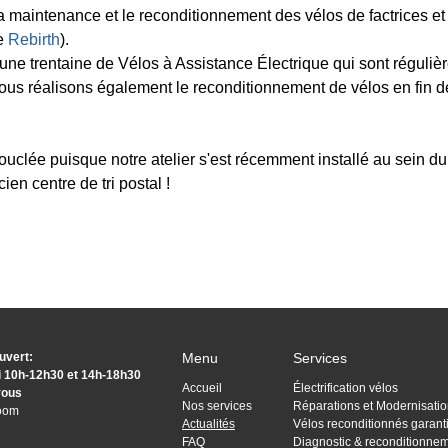
la maintenance et le reconditionnement des vélos de factrices et
e
Rebirth
).
'une trentaine de Vélos à Assistance Électrique qui sont régulièr
Nous réalisons également le reconditionnement de vélos en fin de
ouclée puisque notre atelier s'est récemment installé au sein du 
cien centre de tri postal !
uvert:
Menu
Services
i 10h-12h30 et 14h-18h30
Accueil
Électrification vélos
vous
Nos services
Réparations et Modernisati
room
Actualités
Vélos reconditionnés garant
FAQ
Diagnostic & reconditionnem