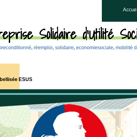
Accuei
prise Solidaire d’Utilité Soc
oreconditionné
,
réemploi
,
solidaire
,
economiesociale
,
mobilité 
abellisée ESUS