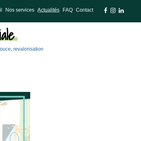
l
Nos services
Actualités
FAQ
Contact



iale
douce
,
revalorisation