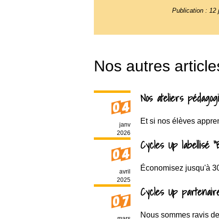
Publication :
12 
Nos autres article
Nos ateliers pédagogi
04
Et si nos élèves appren
janv
2026
Cycles Up labellisé 
04
Économisez jusqu'à 30 
avril
2025
Cycles Up partenair
07
Nous sommes ravis de 
mars