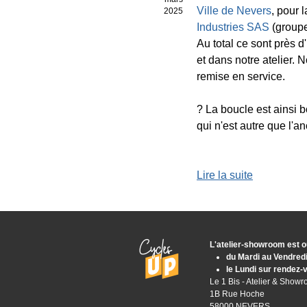
Ville de Nevers
, pour 
2025
Industries SAS
(group
Au total ce sont près d
et dans notre atelier. 
remise en service.
? La boucle est ainsi b
qui n'est autre que l'an
Lire la suite
L'atelier-showroom est o
du Mardi au Vendred
le Lundi sur rendez-
Le 1 Bis - Atelier & Show
1B Rue Hoche
58000 NEVERS