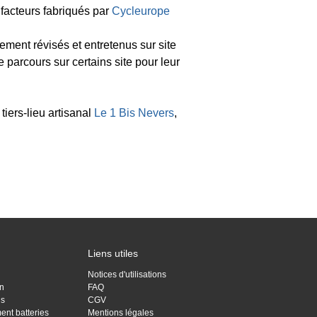
 facteurs fabriqués par
Cycleurope
ement révisés et entretenus sur site
 parcours sur certains site pour leur
tiers-lieu artisanal
Le 1 Bis Nevers
,
Liens utiles
Notices d'utilisations
on
FAQ
is
CGV
ent batteries
Mentions légales