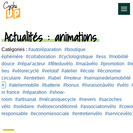
Actualités
: animations
Catégories :
#autoréparation
#boutique
éphémère
#collaboration
#cyclologistique
#ess
#mobilité
douce
#répar'acteur
#fêteduvélo
#maiàvélo
#promotion
#r
lieu
#vélorecyclé
#velotaf
#atelier
#école
#économie
circulaire
#entretien
#label
#moteur
#semainedelamobilité
×
#ateliermobile
#batterie
#bonus
#livraisonàvélo
#vélo
in france
#réparation
#show-
room
#artisanat
#mécaniquecycle
#nevers
#sacoches
vélo
#solidaire
#véloreconditionné
#associationvélo
#cowo
responsable
#economiesociale
#entretienvélo
#servicevélo